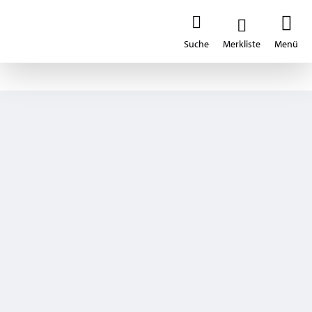
ILLTECx
Eco
Produkt merken