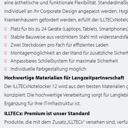
eine ästhetische und funktionale Flexibilität. Standardmäßig
individuell an Ihr Corporate Design angepasst werden. Hyg
Krankenhäusern gefordert werden, erfüllt der ILLTECxNotelo
Platz für bis zu 24 Geräte (Laptops, Tablets, Smartphones
Stabile Bauweise aus verzinktem Stahl mit widerstandsf
Zwei Steckdosen pro Fach für effizientes Laden
Montagemöglichkeit an der Wand für zusätzliche Sicher
Anpassbares Schließsystem für maximale Sicherheit
Individuelle Farbgestaltung möglich
Hochwertige Materialien für Langzeitpartnerschaft
Der ILLTECxNotelocker 12 wird aus den besten Materialien ge
konzipiert. Die hochwertige Verarbeitung sorgt für Langleb
Ergänzung für Ihre IT-Infrastruktur ist.
ILLTECx: Premium ist unser Standard
Produkte, die mit dem Zusatz „ILLTECx“ versehen sind, verf