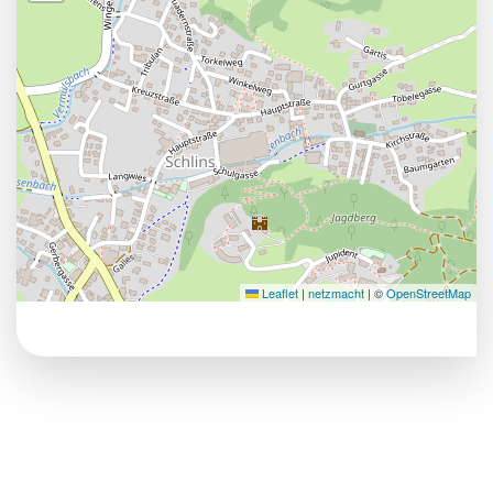
Leaflet
|
netzmacht
|
©
OpenStreetMap