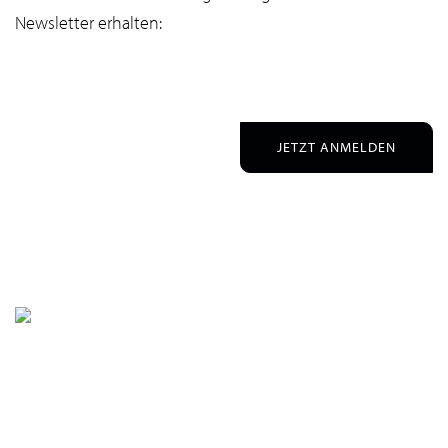
Newsletter erhalten:
JETZT ANMELDEN
WIR HELFEN GERNE WEITER!
Sie haben Fragen?