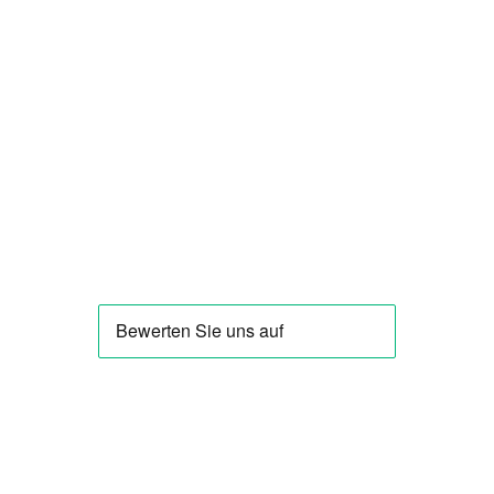
Business
Healthcare
Service
Case Studies
ÜBER ILLTEC
Unternehmen
Philosophie
News
Netzwerk
Sitemap
DATENSCHUTZ
IMPRESSUM
AGBs
FOLGEN SIE UNS AUF
facebook
linkedin